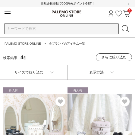
新規会員登録で500円分ポイントGET！
9
ログイン
お気に
カ
PALEMO STORE ONLINE
全ブランドのアイテム一覧
4
さらに絞り込む
検索結果
件
サイズで絞り込む
表示方法
再入荷
再入荷
お気に入り
お