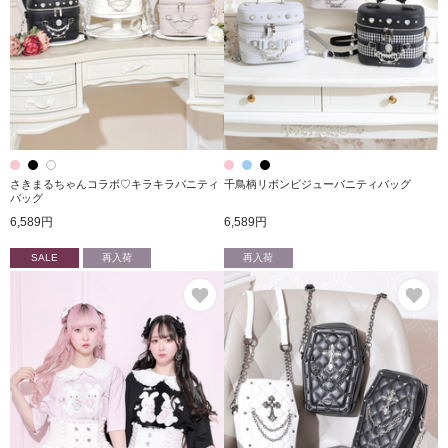
さきまるちゃんコラボ♡キラキラバニティ
千鳥柄リボンビジューバニティバッグ
バッグ
6,589円
6,589円
SALE
再入荷
再入荷
お気に入り
お