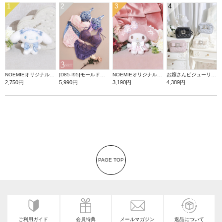
1
2
3
4
NOEMIEオリジナル シナモロールぬいぐるみキーホルダー
[D85-I95]モールドカップブラ＆ショーツ3点セット【WEB限定】
NOEMIEオリジナル マイメロディぬいぐるみキーホルダー
お嬢さんビジューリボンショルダーバッグ
2,750円
5,990円
3,190円
4,389円
PAGE TOP
ご利用ガイド
会員特典
メールマガジン
返品について