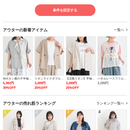
条件を設定する
アウターの
新着アイテム
一覧へ
Wボタン鹿の子半袖ジャケット
リネンライクダブルジャケット（セットアップ可）
【涼風リネン】半袖テーラードジャケット
パネルレースフリルベスト
5,382円
3,289円
3,289円
3,289円
30%OFF
25%OFF
25%OFF
アウターの
売れ筋ランキング
ランキング一覧へ
1
2
3
4