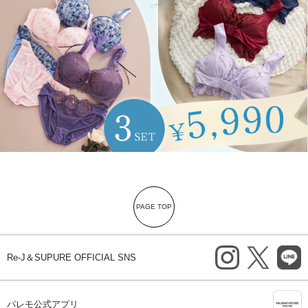
PAGE TOP
instagram
X
li
Re-J＆SUPURE OFFICIAL SNS
A
パレモ公式アプリ