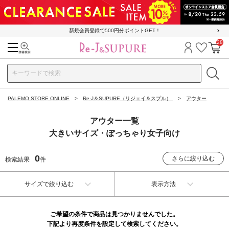
新規会員登録で500円分ポイントGET！
28
検索
ログイン
お気に
カ
PALEMO STORE ONLINE
Re-J＆SUPURE（リジェイ＆スプル）
アウター
アウター一覧
大きいサイズ・ぽっちゃり女子向け
0
さらに絞り込む
検索結果
件
サイズで絞り込む
表示方法
ご希望の条件で商品は見つかりませんでした。
下記より再度条件を設定して検索してください。