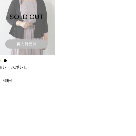
SOLD OUT
再入荷受付
袖レースボレロ
4,939円