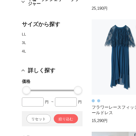
ジャー
25,190円
サイズから探す
LL
3L
4L
詳しく探す
価格
円
~
円
フラワーレースフィッ
ールドレス
リセット
絞り込む
15,290円