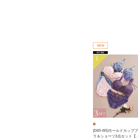
NEW
1
[D85-I95]モールドカップブ
ラ＆ショーツ3点セット【