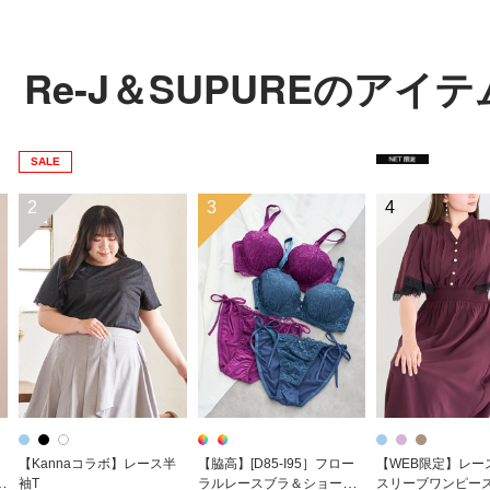
Re-J＆SUPUREのアイ
SALE
2
3
4
【Kannaコラボ】レース半
【脇高】[D85-I95］フロー
【WEB限定】レー
W
袖T
ラルレースブラ＆ショーツ
スリーブワンピー