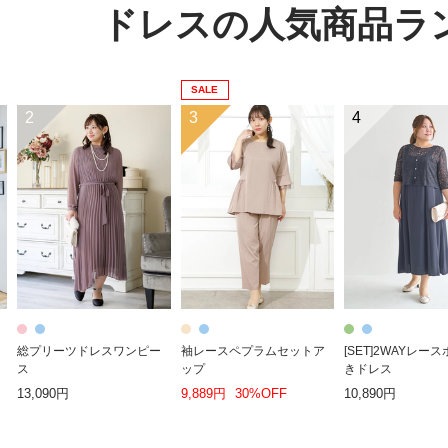
ドレスの人気商品ラ
SALE
2
3
4
総プリーツドレスワンピー
袖レースペプラムセットア
[SET]2WAYレー
ス
ップ
きドレス
13,090円
9,889円
30%OFF
10,890円