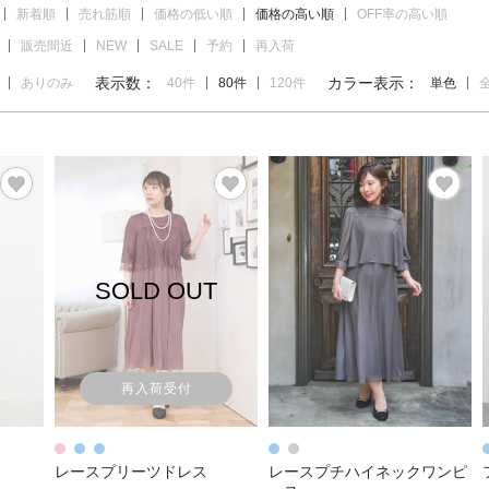
新着順
売れ筋順
価格の低い順
価格の高い順
OFF率の高い順
販売間近
NEW
SALE
予約
再入荷
表示数：
カラー表示：
ありのみ
40件
80件
120件
単色
SOLD OUT
再入荷受付
レースプリーツドレス
レースプチハイネックワンピ