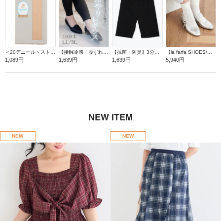
＜20デニール＞ストッキング／F
【接触冷感・股ずれ防止】サラサラレギンス10分丈
【抗菌・防臭】3分丈レギンス
【la farfa SHOES/ラ・ファーファシューズ】[2WAY]スクエアメリージェーンパンプス
1,089円
1,639円
1,639円
5,940円
NEW ITEM
NEW
NEW