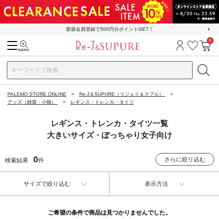
新規会員登録で500円分ポイントGET！
0
検索
ログイン
お気に
カ
PALEMO STORE ONLINE
Re-J＆SUPURE（リジェイ＆スプル）
グッズ（雑貨・小物）
レギンス・トレンカ・タイツ
レギンス・トレンカ・タイツ一覧
大きいサイズ・ぽっちゃり女子向け
0
さらに絞り込む
検索結果
件
サイズで絞り込む
表示方法
ご希望の条件で商品は見つかりませんでした。