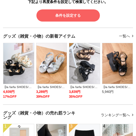
下記より再度条件を設定して検索してください。
条件を設定する
グッズ（雑貨・小物）の
新着アイテム
一覧へ
【la farfa SHOES/ラ・ファーファシューズ】リボンウエッジソールサンダル
【la farfa SHOES/ラ・ファーファシューズ】リボンフラットサンダル
【la farfa SHOES/ラ・ファーファシューズ】ストラップウェッジソールサンダル
【la farfa SHOES/ラ・ファーファシューズ】プリーツフリルウエッジソールサンダル
4,939円
3,289円
3,839円
5,940円
17%OFF
39%OFF
35%OFF
グッズ（雑貨・小物）の
売れ筋ランキ
ランキング一覧へ
ング
1
2
3
4