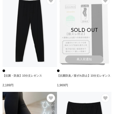
SOLD OUT
再入荷通知
【抗菌・防臭】10分丈レギンス
【抗菌防臭／股ずれ防止】10分丈レギンス
2,189円
1,969円
お気に入り
お