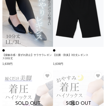
【接触冷感・股ずれ防止】サラサラレギン
【抗菌・防臭】3分丈レギンス
ス10分丈
1,639円
1,639円
お気に入り
お
SOLD OUT
SOLD OUT