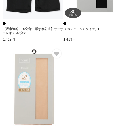
【吸水速乾・UV対策・股ずれ防止】サラサ
＜80デニール＞タイツ／F
ラレギンス3分丈
1,419円
1,419円
お気に入り