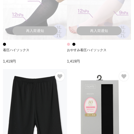
再入荷通知
再入荷通知
着圧ハイソックス
おやすみ着圧ハイソックス
1,419円
1,419円
お気に入り
お