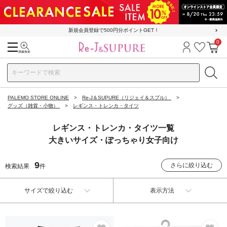
新規会員登録で500円分ポイントGET！
0
検索
ログイン
お気に
カ
PALEMO STORE ONLINE
Re-J＆SUPURE（リジェイ＆スプル）
グッズ（雑貨・小物）
レギンス・トレンカ・タイツ
レギンス・トレンカ・タイツ一覧
大きいサイズ・ぽっちゃり女子向け
9
さらに絞り込む
検索結果
件
サイズで絞り込む
表示方法
お気に入り
お