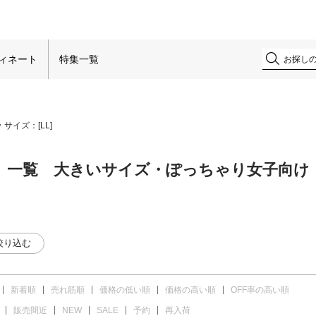
ィネート
特集一覧
サイズ：[
LL
]
一覧 大きいサイズ・ぽっちゃり女子向け
絞り込む
新着順
売れ筋順
価格の低い順
価格の高い順
OFF率の高い順
販売間近
NEW
SALE
予約
再入荷