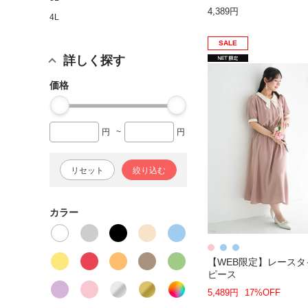
4,389円
4L
SALE
詳しく探す
価格
円
~
円
リセット
絞り込む
カラー
【WEB限定】レースタ
ピース
5,489円
17%OFF