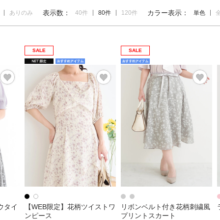
表示数：
カラー表示：
ありのみ
40件
80件
120件
単色
SALE
SALE
ウタイ
【WEB限定】花柄ツイストワ
リボンベルト付き花柄刺繍風
ンピース
プリントスカート