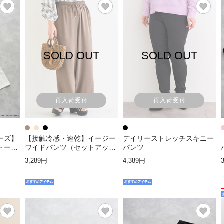
SOLD OUT
SOLD OUT
再入荷受付
再入荷受付
ーズ】
【接触冷感・速乾】イージー
デイリーストレッチスキニー
トーン
ワイドパンツ（セットアップ
パンツ
可）
3,289円
4,389円