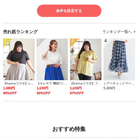
条件を設定する
売れ筋ランキング
ランキング一覧へ
1
2
3
4
【Kannaコラボ】レース半袖T
【キレサラ 機能Tシャツ】ラインストーンロゴTシャツ
【Kannaコラボ】フリルチュニックブラウス
シアーチェックマーメイドスカート
1,089円
1,639円
1,639円
5,489円
60%OFF
50%OFF
67%OFF
おすすめ特集