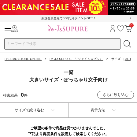
新規会員登録で500円分ポイントGET！
0
検索
ログイン
お気に
カ
PALEMO STORE ONLINE
Re-J＆SUPURE（リジェイ＆スプル）
サイズ：[
3L
]
一覧
大きいサイズ・ぽっちゃり女子向け
0
さらに絞り込む
検索結果
件
サイズで絞り込む
表示方法
ご希望の条件で商品は見つかりませんでした。
下記より再度条件を設定して検索してください。