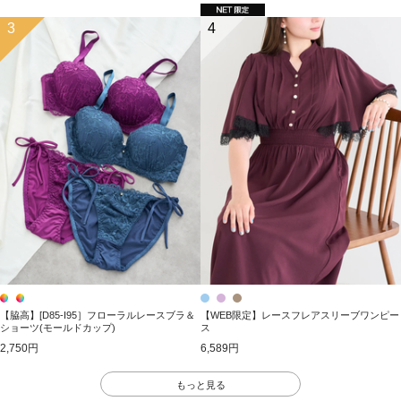
3
4
【脇高】[D85-I95］フローラルレースブラ＆
【WEB限定】レースフレアスリーブワンピー
ショーツ(モールドカップ)
ス
2,750円
6,589円
もっと見る