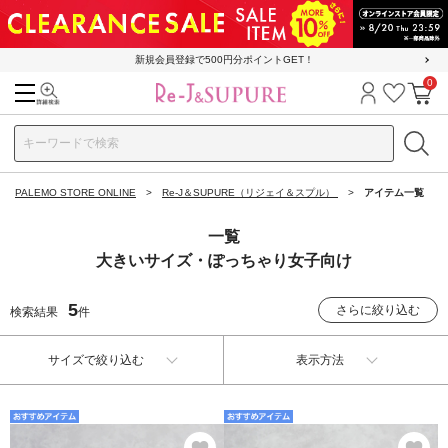
新規会員登録で500円分ポイントGET！
0
検索
ログイン
お気に
カ
PALEMO STORE ONLINE
Re-J＆SUPURE（リジェイ＆スプル）
アイテム一覧
一覧
大きいサイズ・ぽっちゃり女子向け
5
さらに絞り込む
検索結果
件
サイズで絞り込む
表示方法
お気に入り
お