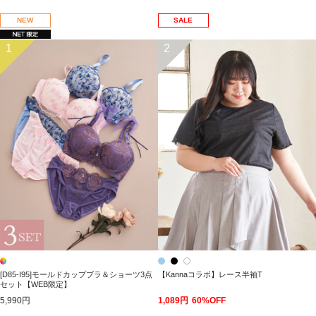
NEW
SALE
1
2
[D85-I95]モールドカップブラ＆ショーツ3点
【Kannaコラボ】レース半袖T
セット【WEB限定】
5,990円
1,089円
60%OFF