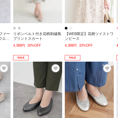
ラ・ファー
リボンベルト付き花柄刺繍風
【WEB限定】花柄ツイストワ
ウエッ
プリントスカート
ンピース
4,389円
20%OFF
4,389円
33%OFF
SALE
SALE