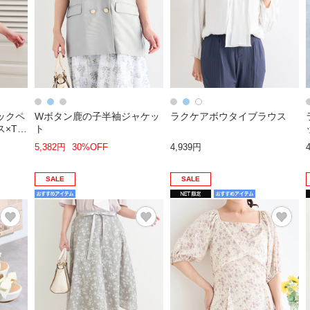
ックペ
Wボタン鹿の子半袖ジャケッ
ラクケアボウタイブラウス
×Tシ
ト
5,382円
30%OFF
4,939円
SALE
SALE