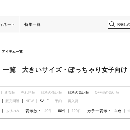
ィネート
特集一覧
アイテム一覧
一覧 大きいサイズ・ぽっちゃり女子向け
新着順
売れ筋順
価格の低い順
価格の高い順
OFF率の高い順
販売間近
NEW
SALE
予約
再入荷
表示数：
カラー表示：
ありのみ
40件
80件
120件
単色