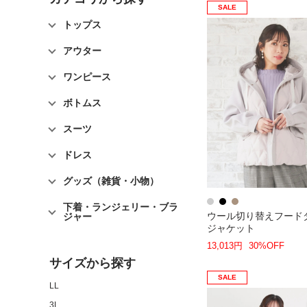
SALE
トップス
アウター
ワンピース
ボトムス
スーツ
ドレス
グッズ（雑貨・小物）
下着・ランジェリー・ブラ
ウール切り替えフード
ジャー
ジャケット
13,013円
30%OFF
サイズから探す
SALE
LL
3L