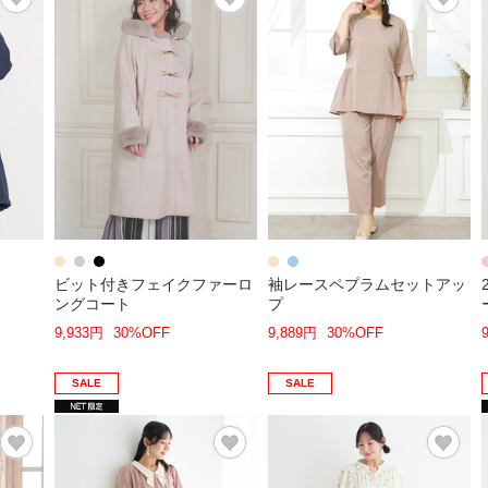
ビット付きフェイクファーロ
袖レースペプラムセットアッ
ングコート
プ
9,933円
30%OFF
9,889円
30%OFF
SALE
SALE