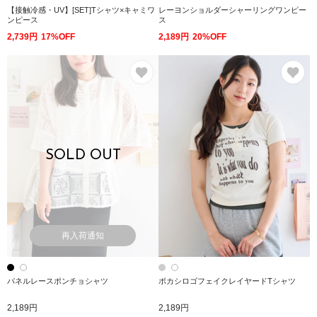
【接触冷感・UV】[SET]Tシャツ×キャミワ
レーヨンショルダーシャーリングワンピー
ンピース
ス
2,739円
17%OFF
2,189円
20%OFF
お気に入り
お
SOLD OUT
再入荷通知
パネルレースポンチョシャツ
ボカシロゴフェイクレイヤードTシャツ
2,189円
2,189円