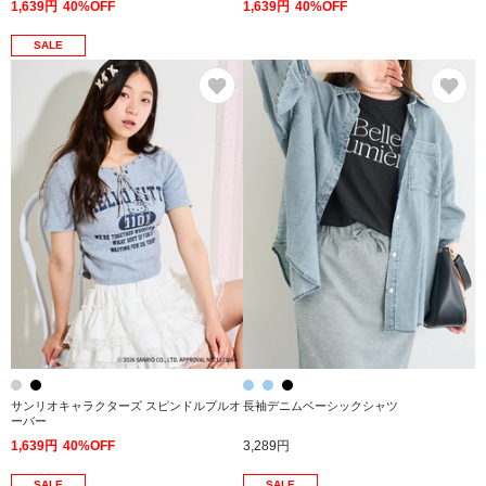
1,639円
40%OFF
1,639円
40%OFF
SALE
お気に入り
お
サンリオキャラクターズ スピンドルプルオ
長袖デニムベーシックシャツ
ーバー
1,639円
40%OFF
3,289円
SALE
SALE