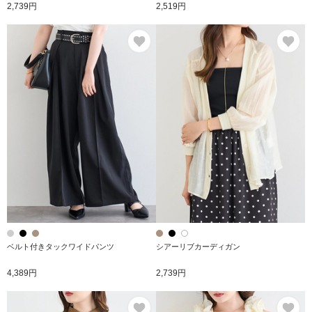
2,739円
2,519円
お気に入り
お
ベルト付きタックワイドパンツ
シアーリブカーディガン
4,389円
2,739円
お気に入り
お