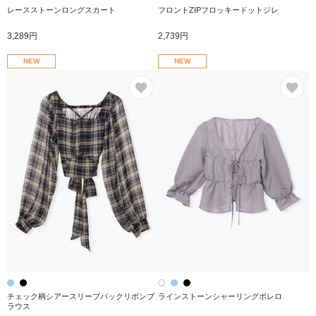
レースストーンロングスカート
フロントZIPフロッキードットジレ
3,289円
2,739円
NEW
NEW
お気に入り
お
チェック柄シアースリーブバックリボンブ
ラインストーンシャーリングボレロ
ラウス