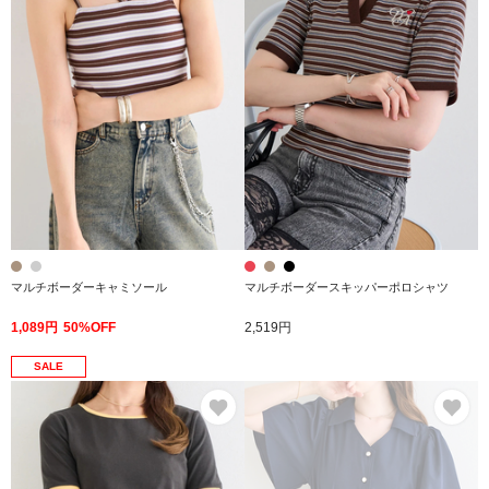
マルチボーダーキャミソール
マルチボーダースキッパーポロシャツ
1,089円
50%OFF
2,519円
SALE
お気に入り
お