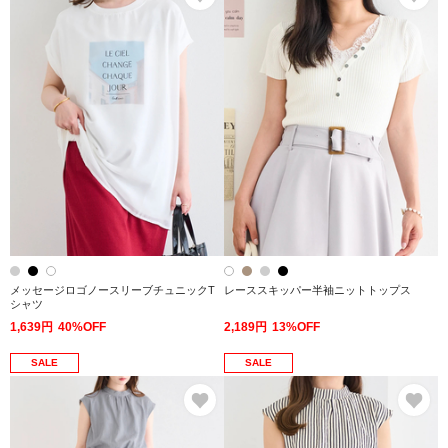
メッセージロゴノースリーブチュニックT
レーススキッパー半袖ニットトップス
シャツ
1,639円
40%OFF
2,189円
13%OFF
SALE
SALE
お気に入り
お