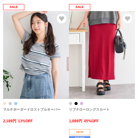
SALE
SALE
お気に入り
お
マルチボーダードロストプルオーバー
リブナローロングスカート
2,189円
13%OFF
1,089円
45%OFF
NEW