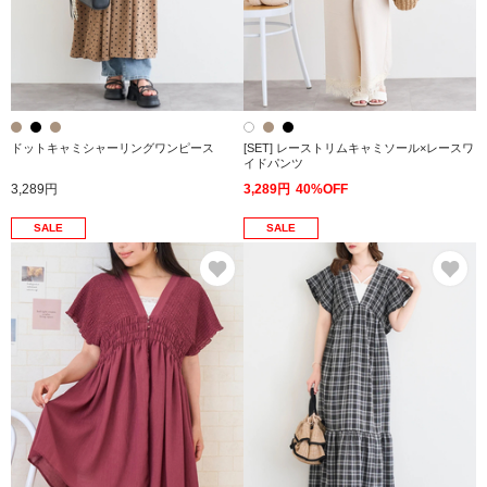
ドットキャミシャーリングワンピース
[SET] レーストリムキャミソール×レースワ
イドパンツ
3,289円
3,289円
40%OFF
SALE
SALE
お気に入り
お