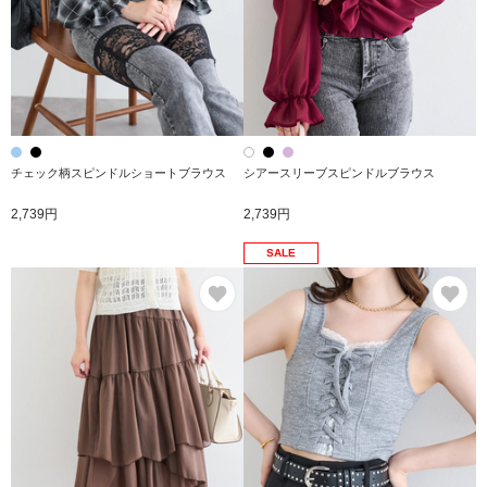
チェック柄スピンドルショートブラウス
シアースリーブスピンドルブラウス
2,739円
2,739円
SALE
お気に入り
お