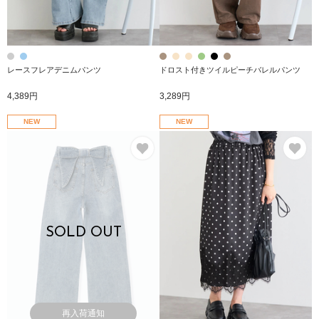
レースフレアデニムパンツ
ドロスト付きツイルピーチバレルパンツ
4,389円
3,289円
NEW
NEW
お気に入り
お
SOLD OUT
再入荷通知