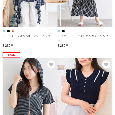
チェックアシメヘムキャミチュニック
ティアードチェックリボンキャミワンピー
ス
3,289円
3,289円
SALE
お気に入り
お