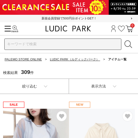
新規会員登録で500円分ポイントGET！
0
検索
ログイン
お気に
カ
PALEMO STORE ONLINE
LUDIC PARK（ルディックパーク）
アイテム一覧
309
検索結果
件
絞り込む
表示方法
SALE
NEW
お気に入り
お