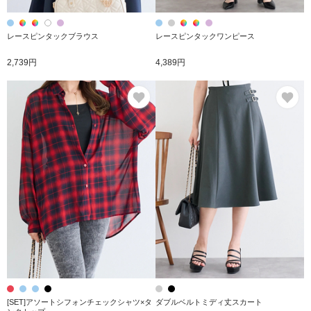
レースピンタックブラウス
レースピンタックワンピース
2,739円
4,389円
お気に入り
お
[SET]アソートシフォンチェックシャツ×タ
ダブルベルトミディ丈スカート