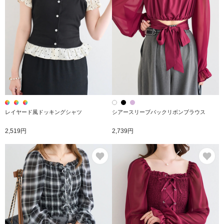
レイヤード風ドッキングシャツ
シアースリーブバックリボンブラウス
2,519円
2,739円
お気に入り
お