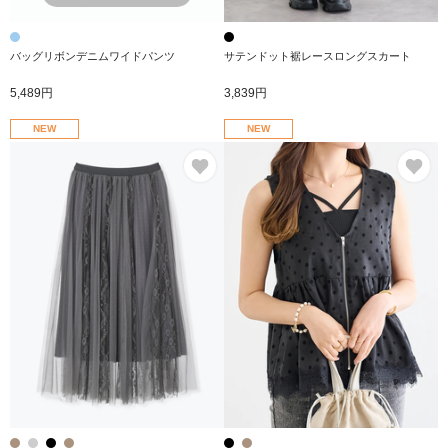
バッグリボンデニムワイドパンツ
サテンドット裾レースロングスカート
5,489円
3,839円
NEW
NEW
お気に入り
お