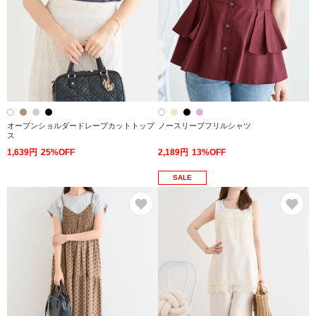
オープンショルダードレープカットトップ
ノースリーブフリルシャツ
ス
1,639円
25%OFF
2,189円
13%OFF
SALE
お気に入り
お