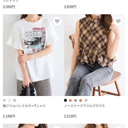
ンクトップ
3,069円
3,839円
お気に入り
お
袖フリルバンドカラーTシャツ
ノースリーブフリルブラウス
2,189円
2,519円
お気に入り
お