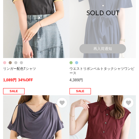
SOLD OUT
再入荷通知
リンガー配色Tシャツ
ウエストリボンベルトタックシャツワンピ
ース
1,089円
34%OFF
4,389円
SALE
SALE
お気に入り
お