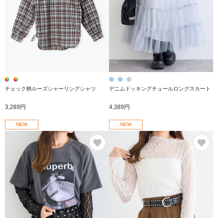
チェック柄ルーズシャーリングシャツ
デニムドッキングチュールロングスカート
3,289円
4,389円
NEW
NEW
お気に入り
お