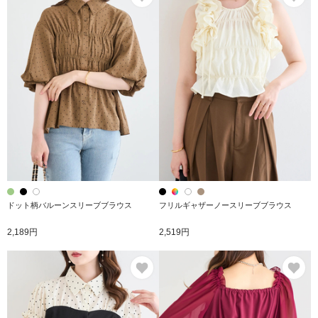
ドット柄バルーンスリーブブラウス
フリルギャザーノースリーブブラウス
2,189円
2,519円
お気に入り
お