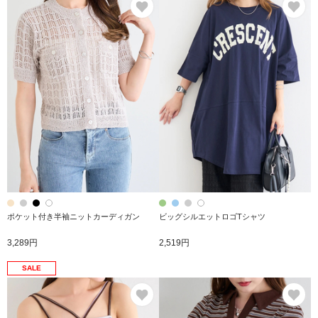
ポケット付き半袖ニットカーディガン
ビッグシルエットロゴTシャツ
3,289円
2,519円
SALE
お気に入り
お