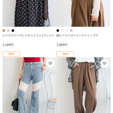
レーススリーブレイヤードフォトTシャツ
総レースメローインナートップス
2,189円
1,969円
NEW
NEW
お気に入り
お