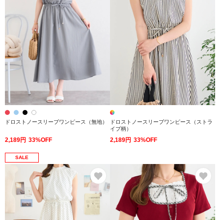
ドロストノースリーブワンピース（無地）
ドロストノースリーブワンピース（ストラ
イプ柄）
2,189円
33%OFF
2,189円
33%OFF
SALE
お気に入り
お