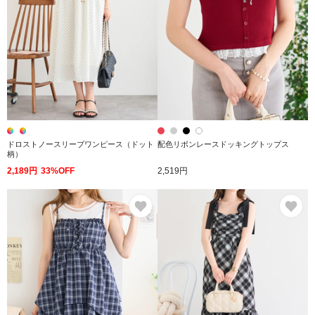
ドロストノースリーブワンピース（ドット
配色リボンレースドッキングトップス
柄）
2,189円
33%OFF
2,519円
お気に入り
お