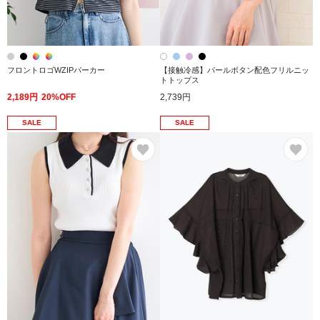
フロントロゴWZIPパーカー
【接触冷感】パールボタン配色フリルニッ
トトップス
2,189円
20%OFF
2,739円
SALE
SALE
お気に入り
お