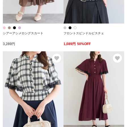
シアーアシメロングスカート
フロントスピンドルビスチェ
3,289円
1,089円
50%OFF
お気に入り
お