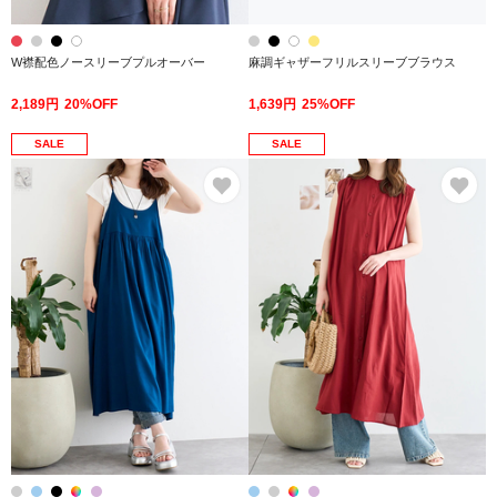
W襟配色ノースリーブプルオーバー
麻調ギャザーフリルスリーブブラウス
2,189円
20%OFF
1,639円
25%OFF
SALE
SALE
お気に入り
お