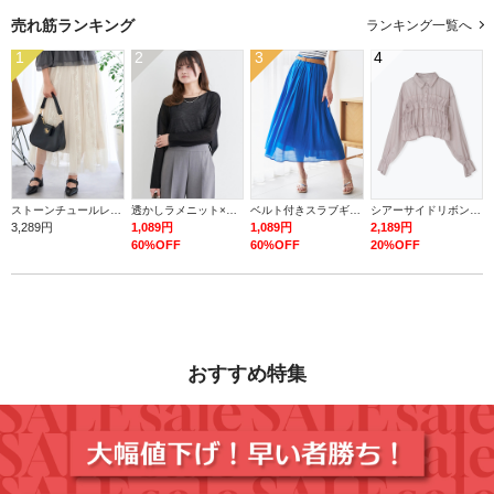
売れ筋ランキング
ランキング一覧へ
1
2
3
4
ストーンチュールレースロングスカート
透かしラメニット×タンク
ベルト付きスラブギャザーロングスカート
シアーサイドリボンフリルショートシャツ
3,289円
1,089円
1,089円
2,189円
60%OFF
60%OFF
20%OFF
おすすめ特集