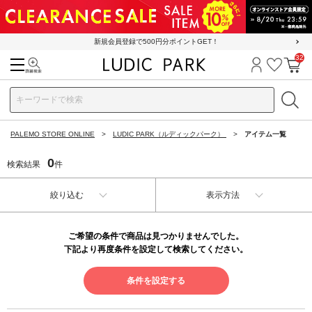
新規会員登録で500円分ポイントGET！
32
検索
ログイン
お気に
カ
PALEMO STORE ONLINE
LUDIC PARK（ルディックパーク）
アイテム一覧
0
検索結果
件
絞り込む
表示方法
ご希望の条件で商品は見つかりませんでした。
下記より再度条件を設定して検索してください。
条件を設定する