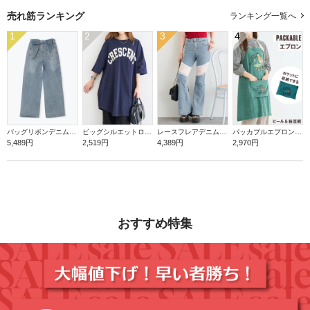
売れ筋ランキング
ランキング一覧へ
1
2
3
4
バッグリボンデニムワイドパンツ
ビッグシルエットロゴTシャツ
レースフレアデニムパンツ
パッカブルエプロン【ビール＆枝豆】
5,489円
2,519円
4,389円
2,970円
おすすめ特集