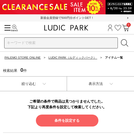
新規会員登録で500円分ポイントGET！
0
検索
ログイン
お気に
カ
PALEMO STORE ONLINE
LUDIC PARK（ルディックパーク）
アイテム一覧
0
検索結果
件
絞り込む
表示方法
ご希望の条件で商品は見つかりませんでした。
下記より再度条件を設定して検索してください。
条件を設定する