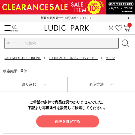
新規会員登録で500円分ポイントGET！
0
検索
ログイン
お気に
カ
PALEMO STORE ONLINE
LUDIC PARK（ルディックパーク）
スーツ
0
検索結果
件
絞り込む
表示方法
ご希望の条件で商品は見つかりませんでした。
下記より再度条件を設定して検索してください。
条件を設定する