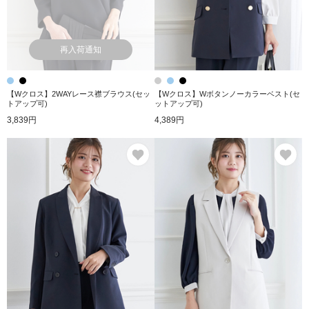
再入荷通知
【Wクロス】2WAYレース襟ブラウス(セッ
【Wクロス】Wボタンノーカラーベスト(セ
トアップ可)
ットアップ可)
3,839円
4,389円
お気に入り
お