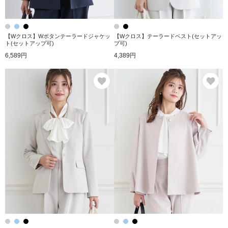
【Wクロス】Wボタンテーラードジャケッ
【Wクロス】テーラードベスト(セットアッ
ト(セットアップ可)
プ可)
6,589円
4,389円
お気に入り
お