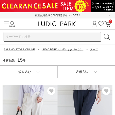
新規会員登録で500円分ポイントGET！
0
検索
ログイン
お気に
カ
PALEMO STORE ONLINE
LUDIC PARK（ルディックパーク）
スーツ
15
検索結果
件
絞り込む
表示方法
お気に入り
お