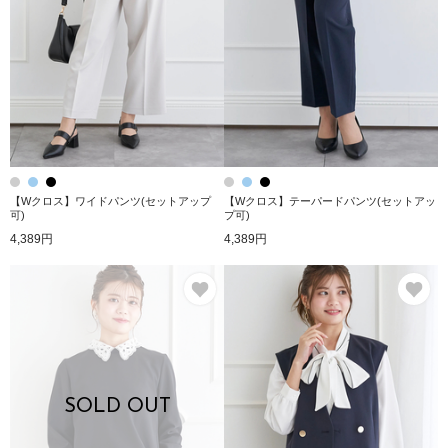
【Wクロス】ワイドパンツ(セットアップ
【Wクロス】テーパードパンツ(セットアッ
可)
プ可)
4,389円
4,389円
お気に入り
お
SOLD OUT