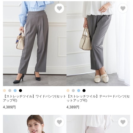
お気に入り
お
【ストレッチツイル】ワイドパンツ(セット
【ストレッチツイル】テーパードパンツ(セ
アップ可)
ットアップ可)
4,389円
4,389円
お気に入り
お