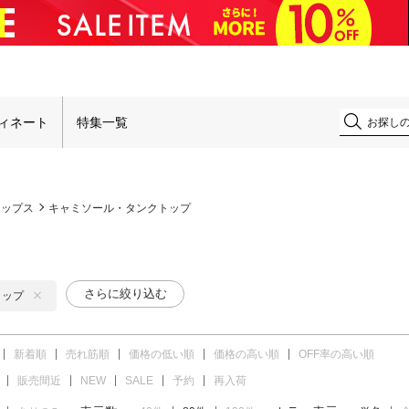
！
ィネート
特集一覧
トップス
キャミソール・タンクトップ
さらに絞り込む
トップ
新着順
売れ筋順
価格の低い順
価格の高い順
OFF率の高い順
販売間近
NEW
SALE
予約
再入荷