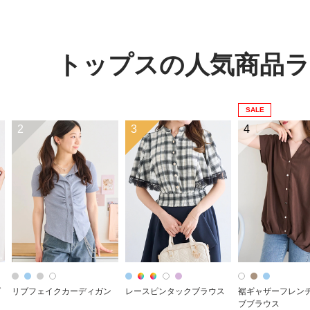
トップスの人気商品
SALE
2
3
4
ダ
リブフェイクカーディガン
レースピンタックブラウス
裾ギャザーフレン
ブブラウス