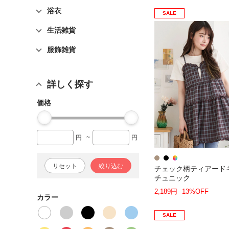
浴衣
SALE
生活雑貨
服飾雑貨
詳しく探す
価格
円
~
円
リセット
絞り込む
チェック柄ティアード
チュニック
2,189円
13%OFF
カラー
SALE