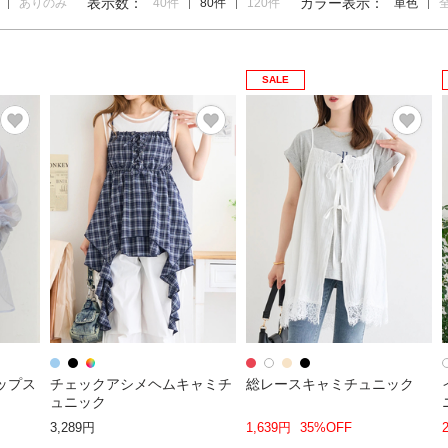
表示数：
カラー表示：
ありのみ
40件
80件
120件
単色
SALE
ップス
チェックアシメヘムキャミチ
総レースキャミチュニック
ュニック
3,289円
1,639円
35%OFF