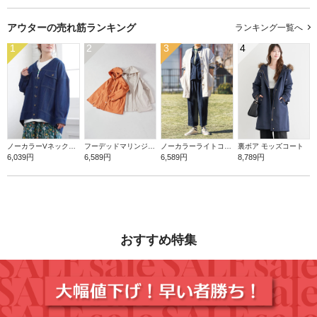
アウターの
売れ筋ランキング
ランキング一覧へ
1
2
3
4
ノーカラーVネックデニムジャケット
フーデッドマリンジャケット
ノーカラーライトコート
裏ボア モッズコート
6,039円
6,589円
6,589円
8,789円
おすすめ特集