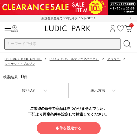
新規会員登録で500円分ポイントGET！
0
検索
ログイン
お気に
カ
PALEMO STORE ONLINE
LUDIC PARK（ルディックパーク）
アウター
ジャケット・ブルゾン
0
検索結果
件
絞り込む
表示方法
ご希望の条件で商品は見つかりませんでした。
下記より再度条件を設定して検索してください。
条件を設定する