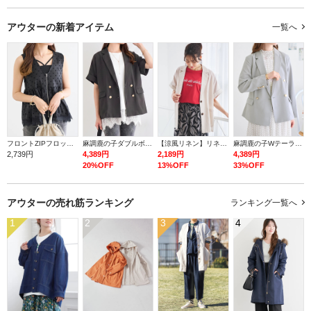
アウターの
新着アイテム
一覧へ
フロントZIPフロッキードットジレ
麻調鹿の子ダブルボタン半袖ジャケット
【涼風リネン】リネンテーラージャケット
麻調鹿の子Wテーラージャケット
2,739円
4,389円
2,189円
4,389円
20%OFF
13%OFF
33%OFF
アウターの
売れ筋ランキング
ランキング一覧へ
1
2
3
4