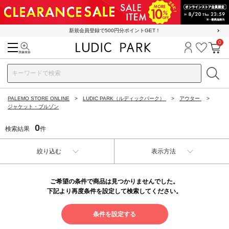
新規会員登録で500円分ポイントGET！
0
検索
ログイン
お気に
カ
PALEMO STORE ONLINE
LUDIC PARK（ルディックパーク）
アウター
ジャケット・ブルゾン
0
検索結果
件
絞り込む
表示方法
ご希望の条件で商品は見つかりませんでした。
下記より再度条件を設定して検索してください。
条件を設定する