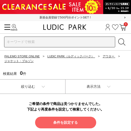
新規会員登録で500円分ポイントGET！
0
検索
ログイン
お気に
カ
PALEMO STORE ONLINE
LUDIC PARK（ルディックパーク）
アウター
ジャケット・ブルゾン
0
検索結果
件
絞り込む
表示方法
ご希望の条件で商品は見つかりませんでした。
下記より再度条件を設定して検索してください。
条件を設定する