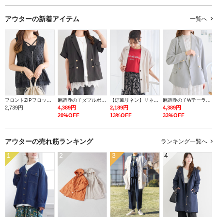
アウターの
新着アイテム
一覧へ
フロントZIPフロッキードットジレ
麻調鹿の子ダブルボタン半袖ジャケット
【涼風リネン】リネンテーラージャケット
麻調鹿の子Wテーラージャケット
2,739円
4,389円
2,189円
4,389円
20%OFF
13%OFF
33%OFF
アウターの
売れ筋ランキング
ランキング一覧へ
1
2
3
4