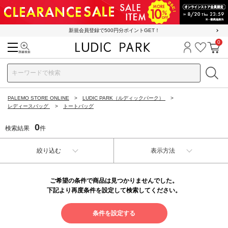
新規会員登録で500円分ポイントGET！
0
検索
ログイン
お気に
カ
PALEMO STORE ONLINE
LUDIC PARK（ルディックパーク）
レディースバッグ
トートバッグ
0
検索結果
件
絞り込む
表示方法
ご希望の条件で商品は見つかりませんでした。
下記より再度条件を設定して検索してください。
条件を設定する