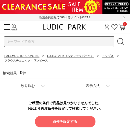
新規会員登録で500円分ポイントGET！
0
検索
ログイン
お気に
カ
PALEMO STORE ONLINE
LUDIC PARK（ルディックパーク）
トップス
ブラウスチュニック・ワンピース
0
検索結果
件
絞り込む
表示方法
ご希望の条件で商品は見つかりませんでした。
下記より再度条件を設定して検索してください。
条件を設定する