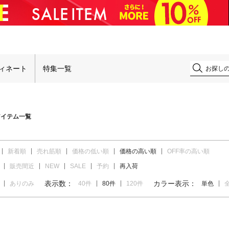
！
ィネート
特集一覧
アイテム一覧
新着順
売れ筋順
価格の低い順
価格の高い順
OFF率の高い順
販売間近
NEW
SALE
予約
再入荷
表示数：
カラー表示：
ありのみ
40件
80件
120件
単色