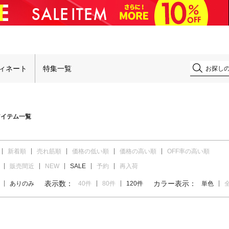
！
ィネート
特集一覧
アイテム一覧
新着順
売れ筋順
価格の低い順
価格の高い順
OFF率の高い順
販売間近
NEW
SALE
予約
再入荷
表示数：
カラー表示：
ありのみ
40件
80件
120件
単色