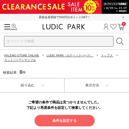
新規会員登録で500円分ポイントGET！
0
検索
ログイン
お気に
カ
PALEMO STORE ONLINE
LUDIC PARK（ルディックパーク）
トップス
カットソーアンサンブル
0
検索結果
件
絞り込む
表示方法
ご希望の条件で商品は見つかりませんでした。
下記より再度条件を設定して検索してください。
条件を設定する