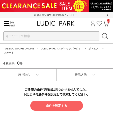
新規会員登録で500円分ポイントGET！
32
検索
ログイン
お気に
カ
PALEMO STORE ONLINE
LUDIC PARK（ルディックパーク）
ボトムス
スカート
0
検索結果
件
絞り込む
表示方法
ご希望の条件で商品は見つかりませんでした。
下記より再度条件を設定して検索してください。
条件を設定する