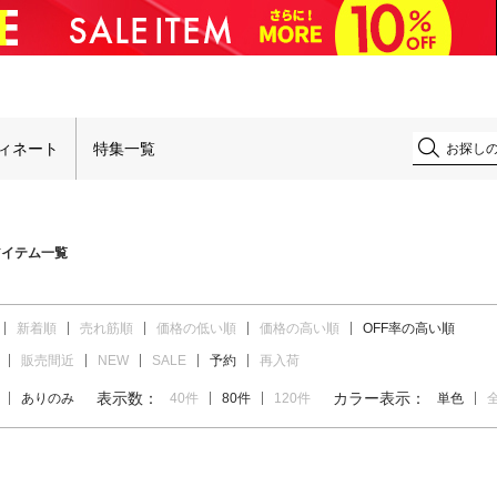
！
ィネート
特集一覧
アイテム一覧
新着順
売れ筋順
価格の低い順
価格の高い順
OFF率の高い順
販売間近
NEW
SALE
予約
再入荷
表示数：
カラー表示：
ありのみ
40件
80件
120件
単色