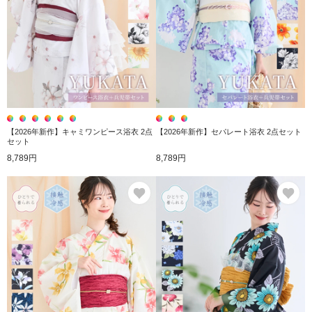
【2026年新作】キャミワンピース浴衣 2点
【2026年新作】セパレート浴衣 2点セット
セット
8,789円
8,789円
お気に入り
お