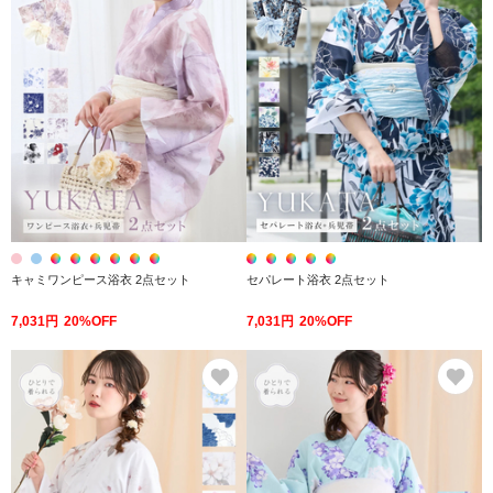
キャミワンピース浴衣 2点セット
セパレート浴衣 2点セット
7,031円
20%OFF
7,031円
20%OFF
お気に入り
お