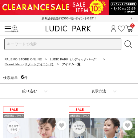
新規会員登録で500円分ポイントGET！
0
検索
ログイン
お気に
カ
PALEMO STORE ONLINE
LUDIC PARK（ルディックパーク）
Resort Island(リゾートアイランド)
アイテム一覧
6
検索結果
件
絞り込む
表示方法
SALE
SALE
お気に入り
お