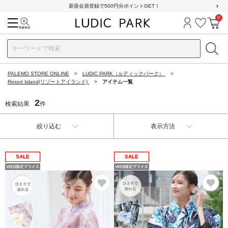
新規会員登録で500円分ポイントGET！
0
検索
ログイン
お気に
カ
PALEMO STORE ONLINE
LUDIC PARK（ルディックパーク）
Resort Island(リゾートアイランド)
アイテム一覧
2
検索結果
件
絞り込む
表示方法
SALE
SALE
お気に入り
お