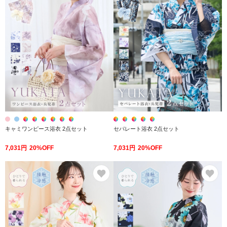
キャミワンピース浴衣 2点セット
セパレート浴衣 2点セット
7,031円
20%OFF
7,031円
20%OFF
お気に入り
お