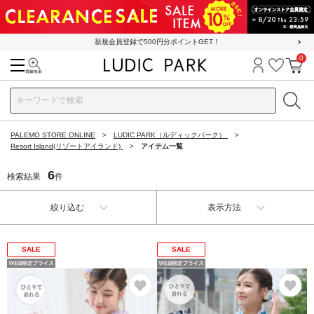
新規会員登録で500円分ポイントGET！
0
検索
ログイン
お気に
カ
PALEMO STORE ONLINE
LUDIC PARK（ルディックパーク）
Resort Island(リゾートアイランド)
アイテム一覧
6
検索結果
件
絞り込む
表示方法
SALE
SALE
お気に入り
お