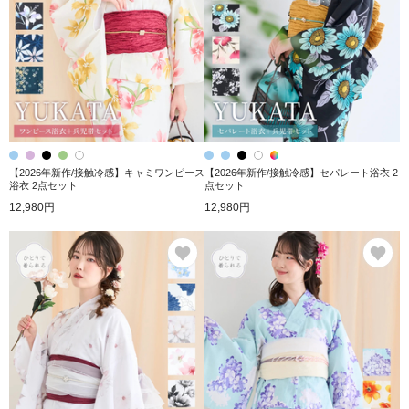
【2026年新作/接触冷感】キャミワンピース
【2026年新作/接触冷感】セパレート浴衣 2
浴衣 2点セット
点セット
12,980円
12,980円
お気に入り
お