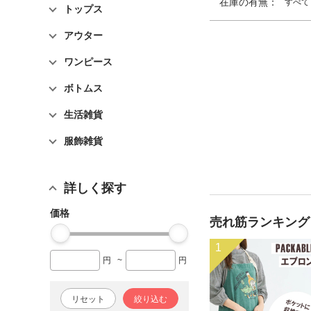
在庫の有無：
すべて
トップス
アウター
ワンピース
ボトムス
生活雑貨
服飾雑貨
詳しく探す
価格
売れ筋ランキング
1
円
~
円
リセット
絞り込む