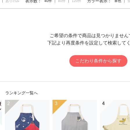
表示数：
カラー表示：
ありのみ
40件
80件
120件
単色
ご希望の条件で商品は見つかりません
下記より再度条件を設定して検索して
こだわり条件から探す
ランキング一覧へ
2
3
4