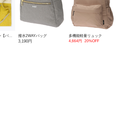
パッカブルエプロン【バナナ】
撥水2WAYバッグ
多機能軽量リュック
3,190円
4,664円
20%OFF