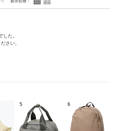
表示切替：
全色
でした。
ください。
5
6