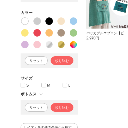
カラー
パッカブルエプロン【ビール＆枝豆】
2,970円
リセット
絞り込む
サイズ
S
M
L
ボトムス
リセット
絞り込む
サイズ・その他の条件から探す