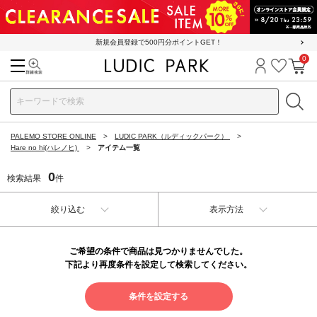
新規会員登録で500円分ポイントGET！
0
検索
ログイン
お気に
カ
PALEMO STORE ONLINE
LUDIC PARK（ルディックパーク）
Hare no hi(ハレノヒ)
アイテム一覧
0
検索結果
件
絞り込む
表示方法
ご希望の条件で商品は見つかりませんでした。
下記より再度条件を設定して検索してください。
条件を設定する