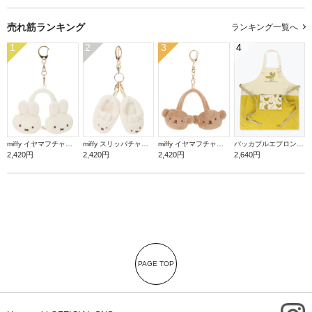
売れ筋ランキング
ランキング一覧へ
1
2
3
4
miffy イヤマフチャーム ミッフィー【ミッフィー】
miffy スリッパチャーム ミッフィー【ミッフィー】
miffy イヤマフチャーム ボリス【ミッフィー】
パッカブルエプロン【バナナ】
2,420円
2,420円
2,420円
2,640円
PAGE TOP
i