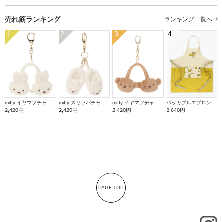
売れ筋ランキング
ランキング一覧へ
1
2
3
4
miffy イヤマフチャーム ミッフィー【ミッフィー】
miffy スリッパチャーム ミッフィー【ミッフィー】
miffy イヤマフチャーム ボリス【ミッフィー】
パッカブルエプロン【バナナ】
2,420円
2,420円
2,420円
2,640円
PAGE TOP
i