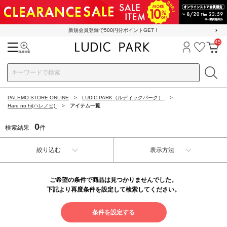
新規会員登録で500円分ポイントGET！
45
検索
ログイン
お気に
カ
PALEMO STORE ONLINE
LUDIC PARK（ルディックパーク）
Hare no hi(ハレノヒ)
アイテム一覧
0
検索結果
件
絞り込む
表示方法
ご希望の条件で商品は見つかりませんでした。
下記より再度条件を設定して検索してください。
条件を設定する