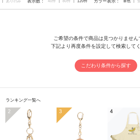
表示数：
カラー表示：
ありのみ
40件
80件
120件
単色
ご希望の条件で商品は見つかりません
下記より再度条件を設定して検索して
こだわり条件から探す
ランキング一覧へ
2
3
4