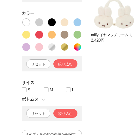
カラー
miffy イヤマフチャーム 
2,420円
リセット
絞り込む
サイズ
S
M
L
ボトムス
リセット
絞り込む
サイズ・その他の条件から探す