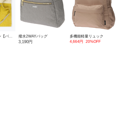
パッカブルエプロン【バナナ】
撥水2WAYバッグ
多機能軽量リュック
3,190円
4,664円
20%OFF