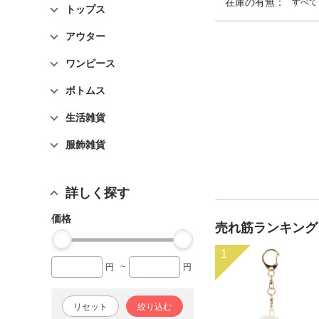
在庫の有無：
すべて
トップス
アウター
ワンピース
ボトムス
生活雑貨
服飾雑貨
詳しく探す
価格
売れ筋ランキング
1
円
~
円
リセット
絞り込む