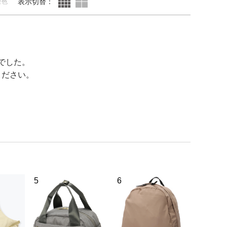
表示切替：
全色
でした。
ください。
5
6