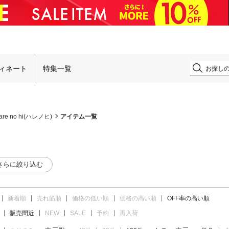
！
ィネート
特集一覧
are no hi(ハレノヒ)
アイテム一覧
さらに絞り込む
新着順
売れ筋順
価格の低い順
価格の高い順
OFF率の高い順
販売間近
NEW
SALE
予約
再入荷