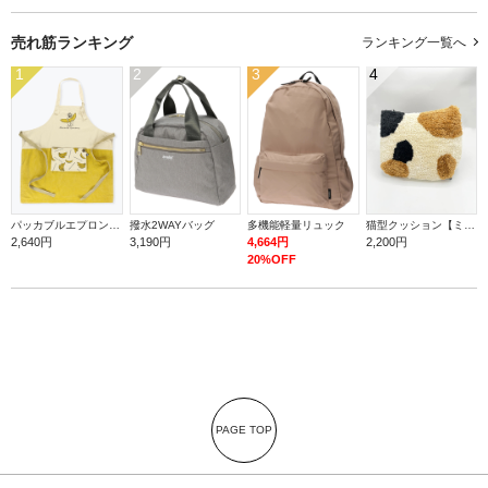
売れ筋ランキング
ランキング一覧へ
1
2
3
4
パッカブルエプロン【バナナ】
撥水2WAYバッグ
多機能軽量リュック
猫型クッション【ミケ】
2,640円
3,190円
4,664円
2,200円
20%OFF
PAGE TOP