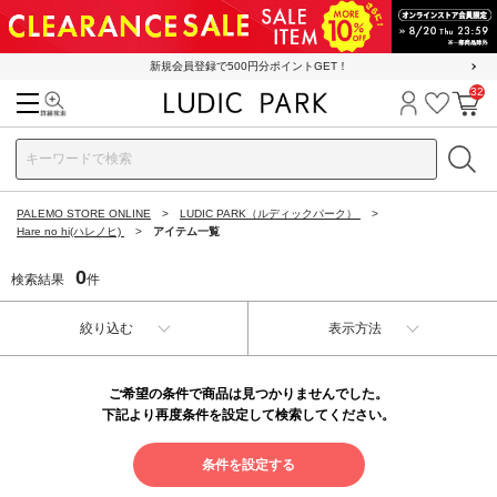
新規会員登録で500円分ポイントGET！
32
検索
ログイン
お気に
カ
PALEMO STORE ONLINE
LUDIC PARK（ルディックパーク）
Hare no hi(ハレノヒ)
アイテム一覧
0
検索結果
件
絞り込む
表示方法
ご希望の条件で商品は見つかりませんでした。
下記より再度条件を設定して検索してください。
条件を設定する