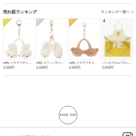
売れ筋ランキング
ランキング一覧へ
1
2
3
4
miffy イヤマフチャーム ミッフィー【ミッフィー】
miffy スリッパチャーム ミッフィー【ミッフィー】
miffy イヤマフチャーム ボリス【ミッフィー】
パッカブルエプロン【バナナ】
2,420円
2,420円
2,420円
2,640円
PAGE TOP
i