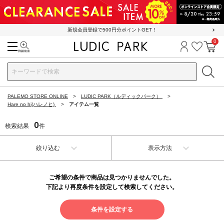
新規会員登録で500円分ポイントGET！
0
検索
ログイン
お気に
カ
PALEMO STORE ONLINE
LUDIC PARK（ルディックパーク）
Hare no hi(ハレノヒ)
アイテム一覧
0
検索結果
件
絞り込む
表示方法
ご希望の条件で商品は見つかりませんでした。
下記より再度条件を設定して検索してください。
条件を設定する