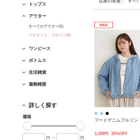
在庫の有無：
すべて
トップス
アウター
SALE
すべてのアウター(5)
ジャケット・ブルゾン(5)
ワンピース
ボトムス
生活雑貨
服飾雑貨
詳しく探す
価格
フードデニムブルゾン
3,289円
25%OFF
円
~
円