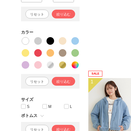
リセット
絞り込む
カラー
SALE
1
リセット
絞り込む
サイズ
S
M
L
ボトムス
リセット
絞り込む