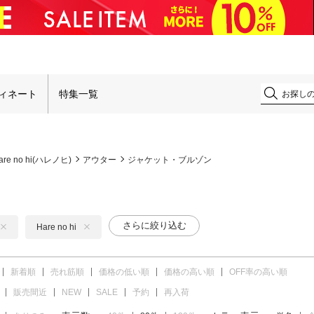
！
ィネート
特集一覧
are no hi(ハレノヒ)
アウター
ジャケット・ブルゾン
さらに絞り込む
Hare no hi
新着順
売れ筋順
価格の低い順
価格の高い順
OFF率の高い順
販売間近
NEW
SALE
予約
再入荷