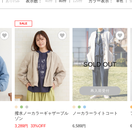
表示数：
カラー表示：
ありのみ
40件
80件
120件
単色
SALE
SOLD OUT
再入荷受付
撥水ノーカラーギャザーブル
ノーカラーライトコート
ゾン
3,289円
33%OFF
6,589円