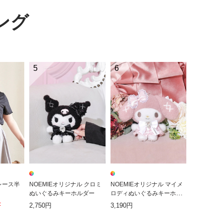
ング
5
6
レース半
NOEMIEオリジナル クロミ
NOEMIEオリジナル マイメ
ぬいぐるみキーホルダー
ロディぬいぐるみキーホル
ダー
F
2,750円
3,190円