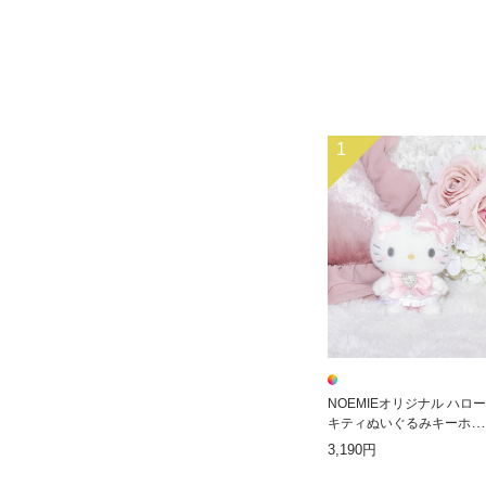
1
NOEMIEオリジナル ハロー
キティぬいぐるみキーホル
ダー
3,190円