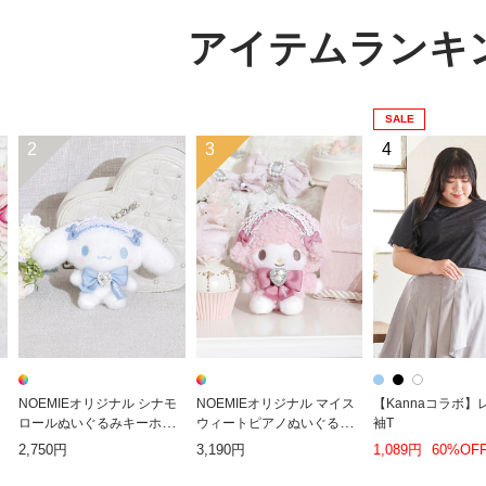
アイテムランキ
SALE
2
3
4
NOEMIEオリジナル シナモ
NOEMIEオリジナル マイス
【Kannaコラボ】
ロールぬいぐるみキーホル
ウィートピアノぬいぐるみ
袖T
ダー
キーホルダー
2,750円
3,190円
1,089円
60%OF