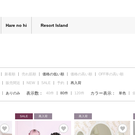
Hare no hi
Resort Island
新着順
売れ筋順
価格の低い順
価格の高い順
OFF率の高い順
販売間近
NEW
SALE
予約
再入荷
表示数：
カラー表示：
ありのみ
40件
80件
120件
単色
SALE
再入荷
再入荷