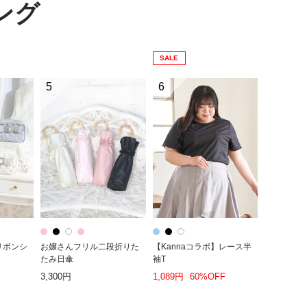
ング
SALE
5
6
リボンシ
お嬢さんフリル二段折りた
【Kannaコラボ】レース半
たみ日傘
袖T
3,300円
1,089円
60%OFF