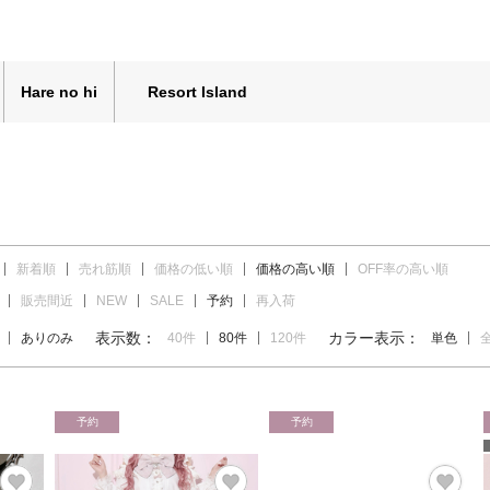
Hare no hi
Resort Island
新着順
売れ筋順
価格の低い順
価格の高い順
OFF率の高い順
販売間近
NEW
SALE
予約
再入荷
表示数：
カラー表示：
ありのみ
40件
80件
120件
単色
予約
予約