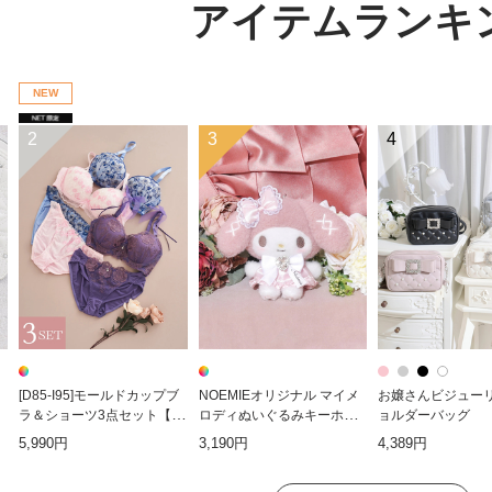
アイテムランキ
NEW
2
3
4
[D85-I95]モールドカップブ
NOEMIEオリジナル マイメ
お嬢さんビジュー
ラ＆ショーツ3点セット【W
ロディぬいぐるみキーホル
ョルダーバッグ
EB限定】
ダー
5,990円
3,190円
4,389円