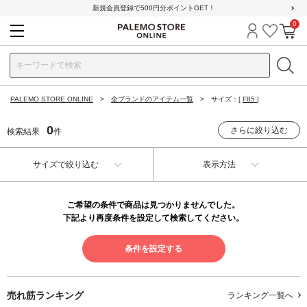
新規会員登録で500円分ポイントGET！
0
ログイン
お気に
カ
PALEMO STORE ONLINE
全ブランドのアイテム一覧
サイズ：[
F85
]
0
さらに絞り込む
検索結果
件
サイズで絞り込む
表示方法
ご希望の条件で商品は見つかりませんでした。
下記より再度条件を設定して検索してください。
条件を設定する
売れ筋ランキング
ランキング一覧へ