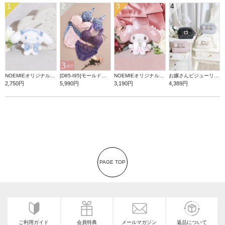
1
2
3
4
NOEMIEオリジナル シナモロールぬいぐるみキーホルダー
[D85-I95]モールドカップブラ＆ショーツ3点セット【WEB限定】
NOEMIEオリジナル マイメロディぬいぐるみキーホルダー
お嬢さんビジューリボンショルダーバッグ
2,750円
5,990円
3,190円
4,389円
PAGE TOP
ご利用ガイド
会員特典
メールマガジン
返品について