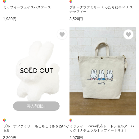
ミッフィーフェイスパスケース
ブルーナファミリー くったりねそべり ス
ナッフィー
1,980円
3,520円
お気に入り
お
SOLD OUT
再入荷通知
ブルーナファミリー もこもこうさぎぬいぐ
ミッフィー 2WAY帆布トートショルダーバ
るみ
ッグ【ナチュラルミッフィートリオ】
2,200円
2,970円