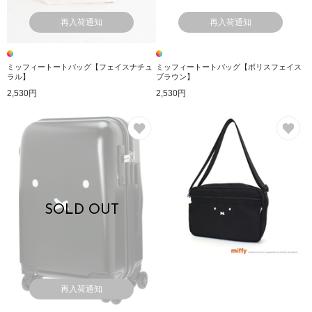
再入荷通知
再入荷通知
ミッフィートートバッグ【フェイスナチュ
ミッフィートートバッグ【ボリスフェイス
ラル】
ブラウン】
2,530円
2,530円
お気に入り
お
SOLD OUT
再入荷通知