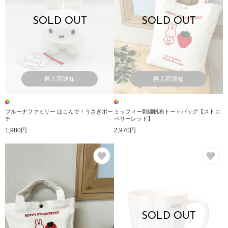
SOLD OUT
SOLD OUT
再入荷通知
再入荷通知
ブルーナファミリー はこんで！うさぎポー
ミッフィー刺繍帆布トートバッグ【ストロ
チ
ベリーレッド】
1,980円
2,970円
お気に入り
お
SOLD OUT