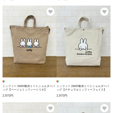
お気に入り
お
ミッフィー 2WAY帆布トートショルダーバ
ミッフィー 2WAY帆布トートショルダーバ
ッグ【ベージュミッフィートリオ】
ッグ【ナチュラルミッフィーフェイス】
2,970円
2,970円
お気に入り
お