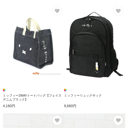
お気に入り
お
ミッフィー2WAYトートバッグ【フェイス
ミッフィーリュックサック
デニムブラック】
4,180円
9,680円
お気に入り
お