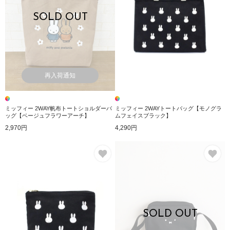
SOLD OUT
再入荷通知
ミッフィー 2WAY帆布トートショルダーバ
ミッフィー 2WAYトートバッグ【モノグラ
ッグ【ベージュフラワーアーチ】
ムフェイスブラック】
2,970円
4,290円
お気に入り
お
SOLD OUT