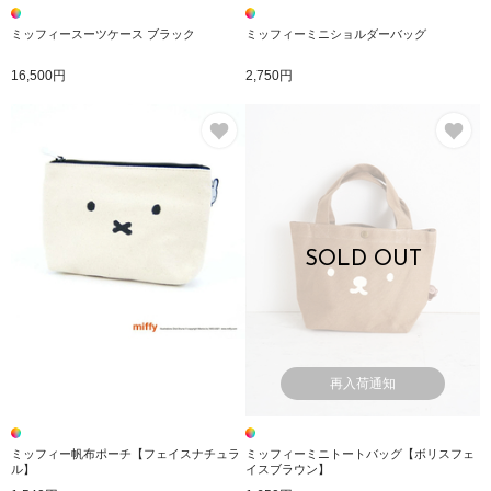
ミッフィースーツケース ブラック
ミッフィーミニショルダーバッグ
16,500円
2,750円
お気に入り
お
SOLD OUT
再入荷通知
ミッフィー帆布ポーチ【フェイスナチュラ
ミッフィーミニトートバッグ【ボリスフェ
ル】
イスブラウン】