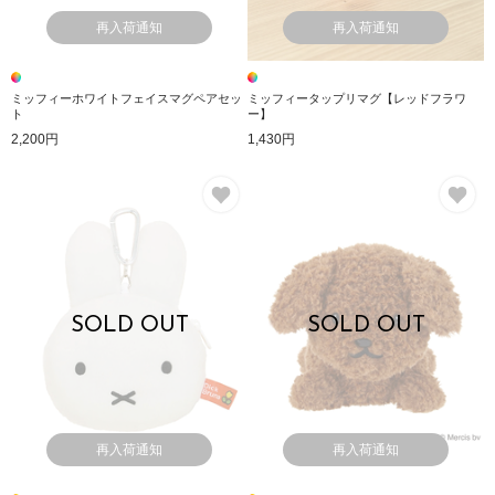
再入荷通知
再入荷通知
ミッフィーホワイトフェイスマグペアセッ
ミッフィータップリマグ【レッドフラワ
ト
ー】
2,200円
1,430円
お気に入り
お
SOLD OUT
SOLD OUT
再入荷通知
再入荷通知