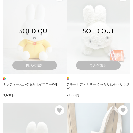
SOLD OUT
SOLD OUT
再入荷通知
再入荷通知
ミッフィーぬいぐるみ【イエロー/M】
ブルーナファミリー くったりねそべりうさ
ぎ
3,630円
2,860円
お気に入り
お