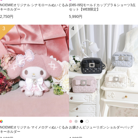
NOEMIEオリジナル シナモロールぬいぐるみ
[D85-I95]モールドカップブラ＆ショーツ3点
キーホルダー
セット【WEB限定】
2,750円
5,990円
3
4
NOEMIEオリジナル マイメロディぬいぐるみ
お嬢さんビジューリボンショルダーバッグ
キーホルダー