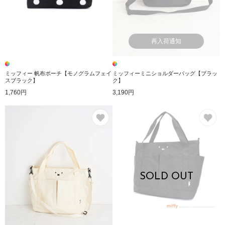
再入荷通知
ミッフィー 帆布ポーチ【モノグラムフェイ
ミッフィーミニショルダーバッグ【ブラッ
スブラック】
ク】
1,760円
3,190円
お気に入り
お
SOLD OUT