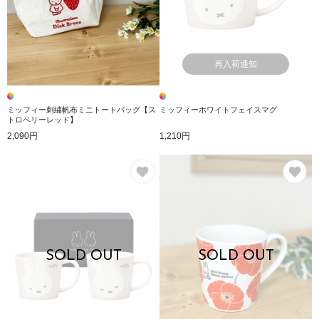
再入荷通知
ミッフィー刺繍帆布ミニトートバッグ【ス
ミッフィーホワイトフェイスマグ
トロベリーレッド】
2,090円
1,210円
お気に入り
お
SOLD OUT
SOLD OUT