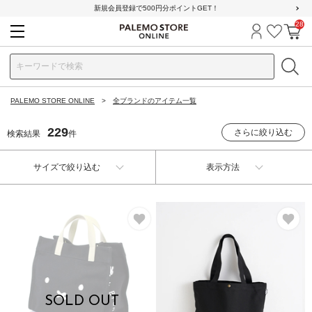
新規会員登録で500円分ポイントGET！
28
ログイン
お気に
カ
PALEMO STORE ONLINE
全ブランドのアイテム一覧
229
さらに絞り込む
検索結果
件
サイズで絞り込む
表示方法
お気に入り
お
SOLD OUT