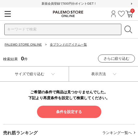
新規会員登録で500円分ポイントGET！
0
ログイン
お気に
カ
PALEMO STORE ONLINE
全ブランドのアイテム一覧
0
さらに絞り込む
検索結果
件
サイズで絞り込む
表示方法
ご希望の条件で商品は見つかりませんでした。
下記より再度条件を設定して検索してください。
条件を設定する
売れ筋ランキング
ランキング一覧へ