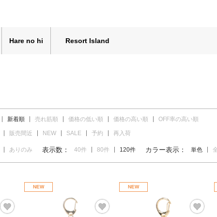
Hare no hi
Resort Island
新着順
売れ筋順
価格の低い順
価格の高い順
OFF率の高い順
販売間近
NEW
SALE
予約
再入荷
表示数：
カラー表示：
ありのみ
40件
80件
120件
単色
NEW
NEW