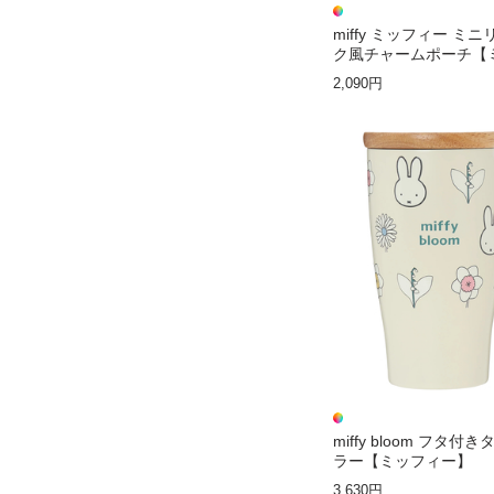
miffy ミッフィー ミ
ク風チャームポーチ【
ィー】
2,090円
miffy bloom フタ付
ラー【ミッフィー】
3,630円