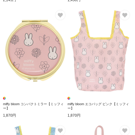
お気に入り
お
miffy bloom コンパクトミラー【ミッフィ
miffy bloom エコバッグ ピンク【ミッフィ
ー】
ー】
1,870円
1,870円
お気に入り
お