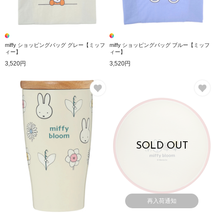
miffy ショッピングバッグ グレー【ミッフ
miffy ショッピングバッグ ブルー【ミッフ
ィー】
ィー】
3,520円
3,520円
お気に入り
お
SOLD OUT
再入荷通知