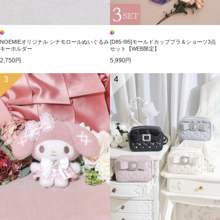
NOEMIEオリジナル シナモロールぬいぐるみ
[D85-I95]モールドカップブラ＆ショーツ3点
キーホルダー
セット【WEB限定】
2,750円
5,990円
3
4