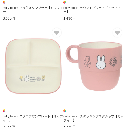
miffy bloom フタ付きタンブラー【ミッフィ
miffy bloom ラウンドプレート【ミッフィ
ー】
ー】
3,630円
1,430円
お気に入り
お
miffy bloom スクエアワンプレート【ミッフ
miffy bloom スタッキングマグカップ【ミッ
ィー】
フィー】
2,145円
1,430円