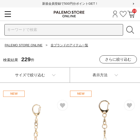
新規会員登録で500円分ポイントGET！
19
ログイン
お気に
カ
PALEMO STORE ONLINE
全ブランドのアイテム一覧
229
さらに絞り込む
検索結果
件
サイズで絞り込む
表示方法
NEW
NEW
お気に入り
お