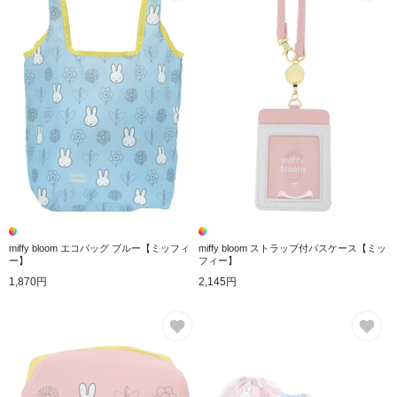
miffy bloom エコバッグ ブルー【ミッフィ
miffy bloom ストラップ付パスケース【ミッ
ー】
フィー】
1,870円
2,145円
お気に入り
お