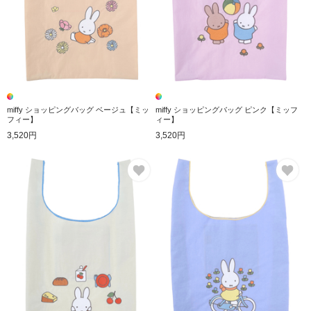
miffy ショッピングバッグ ベージュ【ミッ
miffy ショッピングバッグ ピンク【ミッフ
フィー】
ィー】
3,520円
3,520円
お気に入り
お