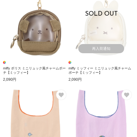
SOLD OUT
再入荷通知
miffy ボリス ミニリュック風チャームポー
miffy ミッフィー ミニリュック風チャーム
チ【ミッフィー】
ポーチ【ミッフィー】
2,090円
2,090円
お気に入り
お