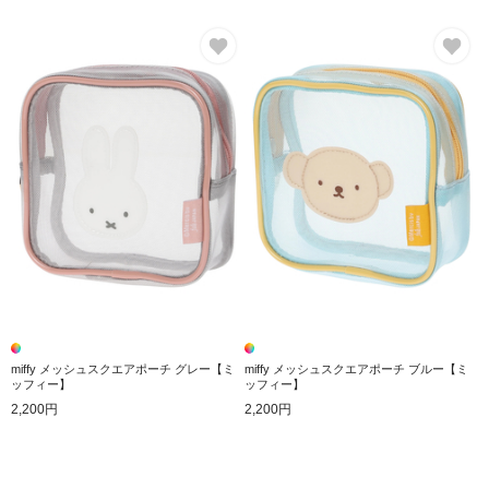
お気に入り
お
miffy メッシュスクエアポーチ グレー【ミ
miffy メッシュスクエアポーチ ブルー【ミ
ッフィー】
ッフィー】
2,200円
2,200円