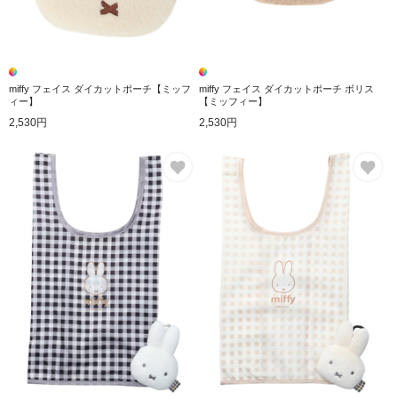
miffy フェイス ダイカットポーチ【ミッフ
miffy フェイス ダイカットポーチ ボリス
ィー】
【ミッフィー】
2,530円
2,530円
お気に入り
お