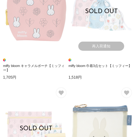
SOLD OUT
再入荷通知
miffy bloom キャラメルポーチ【ミッフィ
miffy bloom 巾着3点セット【ミッフィー】
ー】
1,705円
1,518円
お気に入り
お
SOLD OUT