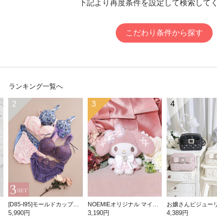
下記より再度条件を設定して検索して
こだわり条件から探す
ランキング一覧へ
2
3
4
[D85-I95]モールドカップブラ＆ショーツ3点セット【WEB限定】
NOEMIEオリジナル マイメロディぬいぐるみキーホルダー
5,990円
3,190円
4,389円