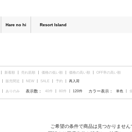
Hare no hi
Resort Island
新着順
売れ筋順
価格の低い順
価格の高い順
OFF率の高い順
販売間近
NEW
SALE
予約
再入荷
表示数：
カラー表示：
ありのみ
40件
80件
120件
単色
ご希望の条件で商品は見つかりません