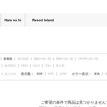
Hare no hi
Resort Island
新着順
売れ筋順
価格の低い順
価格の高い順
OFF率の高い順
販売間近
NEW
SALE
予約
再入荷
表示数：
カラー表示：
ありのみ
40件
80件
120件
単色
ご希望の条件で商品は見つかりません