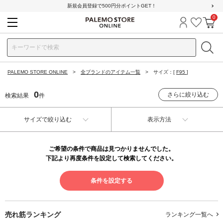
新規会員登録で500円分ポイントGET！
0
ログイン
お気に
カ
PALEMO STORE ONLINE
全ブランドのアイテム一覧
サイズ：[
F95
]
0
さらに絞り込む
検索結果
件
サイズで絞り込む
表示方法
ご希望の条件で商品は見つかりませんでした。
下記より再度条件を設定して検索してください。
条件を設定する
売れ筋ランキング
ランキング一覧へ