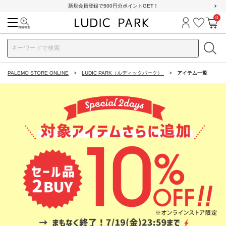
新規会員登録で500円分ポイントGET！
0
検索
ログイン
お気に
カ
PALEMO STORE ONLINE
LUDIC PARK（ルディックパーク）
アイテム一覧