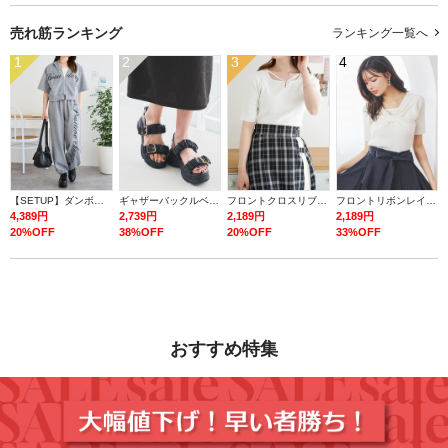
売れ筋ランキング
ランキング一覧へ
1
2
3
4
【SETUP】ダンボールロゴダブルZIP半袖パーカー×スウェットパンツ
ギャザーバックルベルトスポーツサンダル
フロントクロスリブ半袖トップス
フロントリボンレイヤード風トップス
4,389円
2,739円
2,189円
2,189円
20%OFF
38%OFF
20%OFF
33%OFF
おすすめ特集