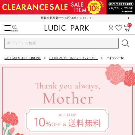
新規会員登録で500円分ポイントGET！
15
検索
ログイン
お気に
カ
PALEMO STORE ONLINE
LUDIC PARK（ルディックパーク）
アイテム一覧