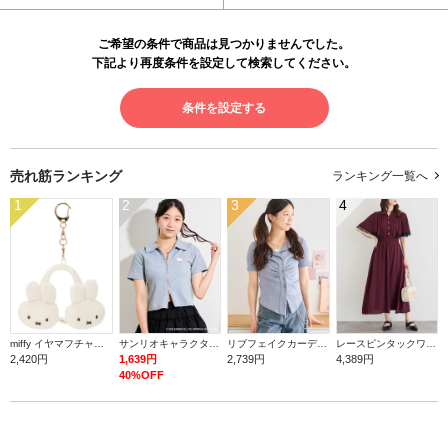
ご希望の条件で商品は見つかりませんでした。
下記より再度条件を設定して検索してください。
条件を設定する
売れ筋ランキング
ランキング一覧へ
1
2
3
4
miffy イヤマフチャーム ミッフィー【ミッフィー】
サンリオキャラクターズ ダブルZIPラメトップス
リブフェイクカーディガン
レースピンタックワンピース
2,420円
1,639円
2,739円
4,389円
40%OFF