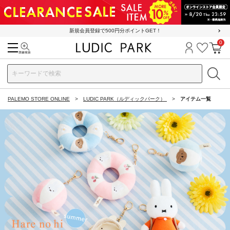
新規会員登録で500円分ポイントGET！
0
検索
ログイン
お気に
カ
PALEMO STORE ONLINE
LUDIC PARK（ルディックパーク）
アイテム一覧