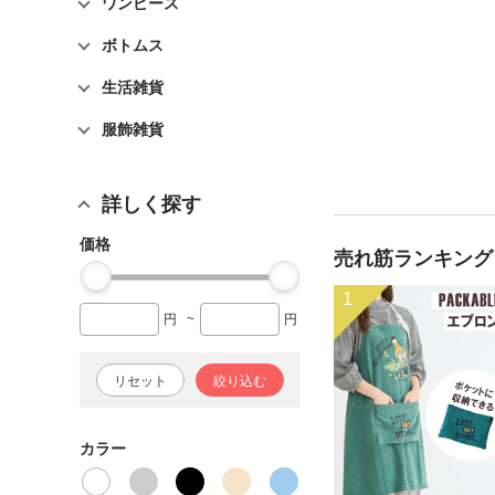
ワンピース
ボトムス
生活雑貨
服飾雑貨
詳しく探す
価格
売れ筋ランキング
1
円
~
円
リセット
絞り込む
カラー