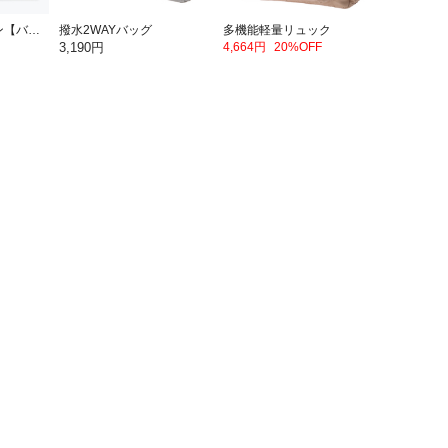
パッカブルエプロン【バナナ】
撥水2WAYバッグ
多機能軽量リュック
3,190円
4,664円
20%OFF