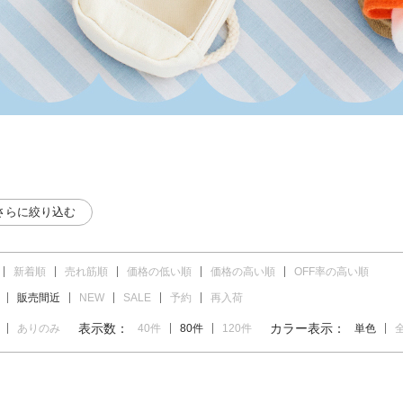
さらに絞り込む
新着順
売れ筋順
価格の低い順
価格の高い順
OFF率の高い順
販売間近
NEW
SALE
予約
再入荷
表示数：
カラー表示：
ありのみ
40件
80件
120件
単色